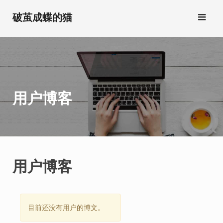
跳
破茧成蝶的猫
转
到
内
容
用户博客
用户博客
目前还没有用户的博文。